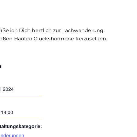
üße ich Dich herzlich zur Lachwanderung.
roßen Haufen Glückshormone freizusetzen.
s
:
il 2024
 14:00
taltungskategorie:
nderungen